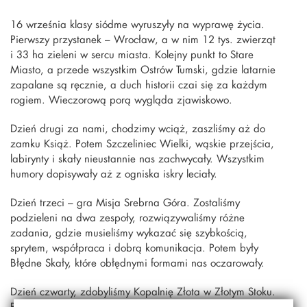
16 września klasy siódme wyruszyły na wyprawę życia.
Pierwszy przystanek – Wrocław, a w nim 12 tys. zwierząt
i 33 ha zieleni w sercu miasta. Kolejny punkt to Stare
Miasto, a przede wszystkim Ostrów Tumski, gdzie latarnie
zapalane są ręcznie, a duch historii czai się za każdym
rogiem. Wieczorową porą wygląda zjawiskowo.
Dzień drugi za nami, chodzimy wciąż, zaszliśmy aż do
zamku Książ. Potem Szczeliniec Wielki, wąskie przejścia,
labirynty i skały nieustannie nas zachwycały. Wszystkim
humory dopisywały aż z ogniska iskry leciały.
Dzień trzeci – gra Misja Srebrna Góra. Zostaliśmy
podzieleni na dwa zespoły, rozwiązywaliśmy różne
zadania, gdzie musieliśmy wykazać się szybkością,
sprytem, współpraca i dobrą komunikacja. Potem były
Błędne Skały, które obłędnymi formami nas oczarowały.
Dzień czwarty, zdobyliśmy Kopalnię Złota w Złotym Stoku.
Po tak intensywnie spędzonym czasie, wróciliśmy do