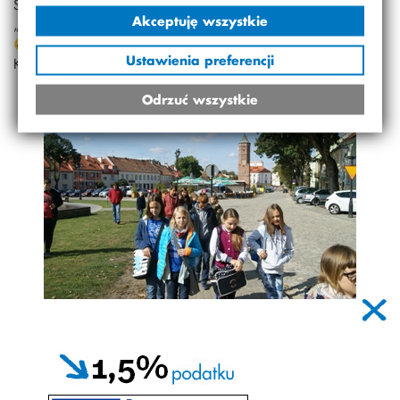
Szczęśliwi i radośni przywitaliśmy się z rodzicami. A
Akceptuję wszystkie
„Krynkę”- najpyszniejszą oranżadę to do dziś każdy pije.
Ustawienia preferencji
Kalina Kunsztowicz 4a
Odrzuć wszystkie