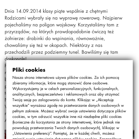
Dnia 14.09.2014 klasy piąte wspólnie z chętnymi
Rodzicami wybrały się na wyprawę rowerową. Najpierw
pojechaliśmy na poligon wojskowy. Korzystaliśmy tam z
przyrządów, na których prawdopodobnie ćwiczą też
żołnierze: drabinki do wspinania, równoważnie,
chowaliśmy się też w okopach. Niektórzy z nas
przechodzili przez podziemny tunel. Bawiliśmy się tam
doskonale!
Potem pojechaliśmy przez Łosiowe Błota do Latchorzewa
Pliki cookies
na lody, chipsy i frytki. Było pysznie! Tam znowu
Nasza strona internetowa używa plików cookies. Za ich pomocą
bawiliśmy się też na „taranie”, huśtawce, którą
zbieramy informacje, które mogą stanowić dane osobowe.
próbowaliśmy staranować drzewo. I tym razem nam się
Wykorzystujemy je w celach personalizacyjnych, funkcjonalnych,
to nie udało ;-).
analitycznych, bezpieczeństwa i reklamowych oraz aby utrzymać
Następnym etapem był powrót do szkoły.
Twoją sesję po zalogowaniu do konta. Klikając w „Akceptuję
wszystkie” wyrażasz zgodę na przetwarzanie danych osobowych w
Wycieczka, jak zwykle, była fantastyczna!!! Z
pełnym zakresie. Możesz wybrać swoje ustawienia dotyczące plików
niecierpliwością czekam na kolejną!
cookies, w tym odrzucić wszystkie inne niż niezbędne pliki cookies
Andrzej Pultyn kl.5b
(konieczne do korzystania ze strony internetowej, które jednak nie
powodują przetwarzania Twoich danych osobowych), klikając w
„Ustawienia preferencji”. Pamiętaj, że w każdej chwili, możesz
zmienić swoje ustawienia dotyczące plików cookies. Szczegółowe