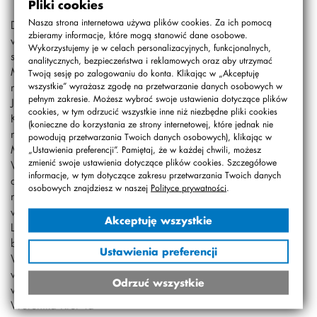
Pliki cookies
Nasza strona internetowa używa plików cookies. Za ich pomocą
Dnia 13 września 2014r. klasy 4a i 4b wybrały się na
zbieramy informacje, które mogą stanowić dane osobowe.
wycieczkę rowerową do Stanisławowa. O godzinie 10.00
Wykorzystujemy je w celach personalizacyjnych, funkcjonalnych,
spod szkoły wyruszyli: Dominika, Weronika, Lena, Leon,
analitycznych, bezpieczeństwa i reklamowych oraz aby utrzymać
Michał Ch., Nina, Ola S., Michalina, Ala, Alinka,
Twoją sesję po zalogowaniu do konta. Klikając w „Akceptuję
niektórzy rodzice oraz Pani Marzenka i Pan Filip.
wszystkie” wyrażasz zgodę na przetwarzanie danych osobowych w
pełnym zakresie. Możesz wybrać swoje ustawienia dotyczące plików
Jechaliśmy przez Bemowo, Groty, Las Bemowski,
cookies, w tym odrzucić wszystkie inne niż niezbędne pliki cookies
Kwirynów, Stare Babice i Lipków. Po drodze dołączali do
(konieczne do korzystania ze strony internetowej, które jednak nie
nas kolejni uczestnicy: Filip K., Julka, Mateusz I., oraz
powodują przetwarzania Twoich danych osobowych), klikając w
Martin, u którego w domu zatrzymaliśmy się na picie.
„Ustawienia preferencji”. Pamiętaj, że w każdej chwili, możesz
zmienić swoje ustawienia dotyczące plików cookies. Szczegółowe
Wspólnie jadąc przez Kampinos drogą pożarową nr 51
informacje, w tym dotyczące zakresu przetwarzania Twoich danych
dotarliśmy do Baker Pub w Stanisławowie. Tam zjedliśmy,
osobowych znajdziesz w naszej
Polityce prywatności
.
napiliśmy się i odpoczęliśmy. O godzinie 13:15
wyruszyliśmy w drogę powrotną, już bez Dominiki i
Akceptuję wszystkie
Leona. Na trasie odłączali się kolejni uczestnicy. Pod
budynek szkoły, około godziny 14, dotarli: Filip K., Lena,
Ustawienia preferencji
Weronika z mamą, Pani Marzenka i Pan Filip. Cała trasa
wyniosła około 30 km. To była bardzo aktywna i udana
Odrzuć wszystkie
wyprawa!
Weronika Król 4a