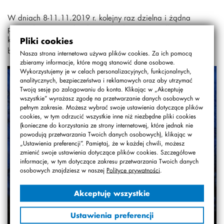
W dniach 8-11.11.2019 r. kolejny raz dzielna i żądna
przygód grupa Pytolotników wybrała się na podbój
kolejnych przepięknych miejsc. Tym razem celem podróży
Pliki cookies
była Warmia. Jak zwykle było cudownie.
Nasza strona internetowa używa plików cookies. Za ich pomocą
zbieramy informacje, które mogą stanowić dane osobowe.
Wykorzystujemy je w celach personalizacyjnych, funkcjonalnych,
analitycznych, bezpieczeństwa i reklamowych oraz aby utrzymać
Twoją sesję po zalogowaniu do konta. Klikając w „Akceptuję
wszystkie” wyrażasz zgodę na przetwarzanie danych osobowych w
pełnym zakresie. Możesz wybrać swoje ustawienia dotyczące plików
cookies, w tym odrzucić wszystkie inne niż niezbędne pliki cookies
(konieczne do korzystania ze strony internetowej, które jednak nie
powodują przetwarzania Twoich danych osobowych), klikając w
„Ustawienia preferencji”. Pamiętaj, że w każdej chwili, możesz
zmienić swoje ustawienia dotyczące plików cookies. Szczegółowe
informacje, w tym dotyczące zakresu przetwarzania Twoich danych
osobowych znajdziesz w naszej
Polityce prywatności
.
Akceptuję wszystkie
Ustawienia preferencji