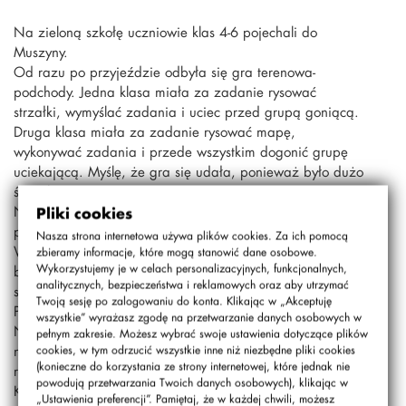
Na zieloną szkołę uczniowie klas 4-6 pojechali do
Muszyny.
Od razu po przyjeździe odbyła się gra terenowa-
podchody. Jedna klasa miała za zadanie rysować
strzałki, wymyślać zadania i uciec przed grupą goniącą.
Druga klasa miała za zadanie rysować mapę,
wykonywać zadania i przede wszystkim dogonić grupę
uciekającą. Myślę, że gra się udała, ponieważ było dużo
śmiechu.
Następnego dnia była wyprawa korytem rzeki i szkolenie
Pliki cookies
paintballowe. Wyprawa korytem rzeki była super!
Nasza strona internetowa używa plików cookies. Za ich pomocą
Wszyscy zamoczyliśmy się powyżej kolan. Momentami
zbieramy informacje, które mogą stanowić dane osobowe.
Wykorzystujemy je w celach personalizacyjnych, funkcjonalnych,
było stromo, więc potrzebowaliśmy liny. Pan Filip jednak
analitycznych, bezpieczeństwa i reklamowych oraz aby utrzymać
się tym nie przejął i przeskoczył nad wodospadem!
Twoją sesję po zalogowaniu do konta. Klikając w „Akceptuję
Później cali mokrzy, ale szczęśliwi dotarliśmy do hotelu.
wszystkie” wyrażasz zgodę na przetwarzanie danych osobowych w
Na szkoleniu paintballowym pan opowiadał nam jak
pełnym zakresie. Możesz wybrać swoje ustawienia dotyczące plików
należy się zachowywać i co wolno, a czego nie wolno
cookies, w tym odrzucić wszystkie inne niż niezbędne pliki cookies
(konieczne do korzystania ze strony internetowej, które jednak nie
robić.
powodują przetwarzania Twoich danych osobowych), klikając w
Kolejnego dnia odbyły się zajęcia. Nasza klasa miała
„Ustawienia preferencji”. Pamiętaj, że w każdej chwili, możesz