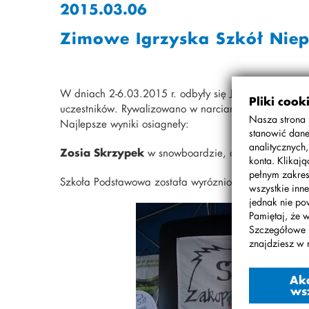
2015.03.06
Zimowe Igrzyska Szkół Niep
W dniach 2-6.03.2015 r. odbyły się Jubileuszowe XX 
Pliki cook
uczestników. Rywalizowano w narciarstwie biegowym, 
Nasza strona 
Najlepsze wyniki osiagneły:
stanowić dane
analitycznych
Zosia Skrzypek
w snowboardzie, oraz
Iga Anys
konta. Klikaj
pełnym zakres
Szkoła Podstawowa została wyrózniona za udział we 
wszystkie inne
jednak nie po
Pamiętaj, że 
Szczegółowe 
znajdziesz w 
Ak
ws