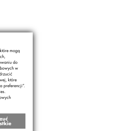
 które mogą
ch,
gowaniu do
sobowych w
drzucić
wej, które
 preferencji”.
es.
bowych
zuć
stkie