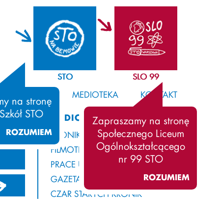
STO
SLO 99
SAMORZĄD
MEDIOTEKA
KONTAKT
y na stronę
 Szkół STO
MEDIOTEKA
Zapraszamy na stronę
ROZUMIEM
Społecznego Liceum
KRONIKA
Ogólnokształcącego
FILMOTEKA
nr 99 STO
PRACE UCZNIÓW
ROZUMIEM
GAZETA Z ROGAMI
13/2014
2012/2013
2011/2012
CZAR STARYCH KRONIK