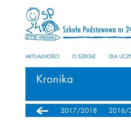
AKTUALNOŚCI
O SZKOLE
DLA UCZN
Kronika
0
2018/2019
2017/2018
2016/