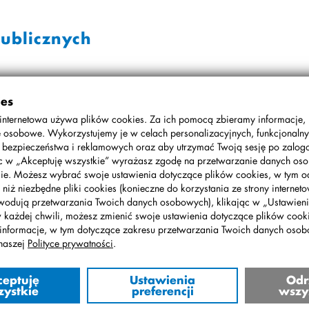
ublicznych
Igrzyska Szkół Niepublicznych w Poroninie. Reprezentowało nas 7
ies
łyżwiarstwie szybkim, narciarstwie alpejskim i snowboardzie.
internetowa używa plików cookies. Za ich pomocą zbieramy informacje,
 osobowe. Wykorzystujemy je w celach personalizacyjnych, funkcjonalny
, bezpieczeństwa i reklamowych oraz aby utrzymać Twoją sesję po zalo
zka
z klasy 3 Gimnazjum – czwarta w narciarstwie biegowym.
ąc w „Akceptuję wszystkie” wyrażasz zgodę na przetwarzanie danych o
ie. Możesz wybrać swoje ustawienia dotyczące plików cookies, w tym o
wszystkich dotychczasowych edycjach tej imprezy.
 niż niezbędne pliki cookies (konieczne do korzystania ze strony interneto
wodują przetwarzania Twoich danych osobowych), klikając w „Ustawienia
w każdej chwili, możesz zmienić swoje ustawienia dotyczące plików cooki
informacje, w tym dotyczące zakresu przetwarzania Twoich danych oso
naszej
Polityce prywatności
.
ceptuję
Ustawienia
Odr
zystkie
preferencji
wszy