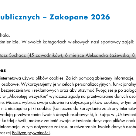
publicznych – Zakopane 2026
hala.
śmienicie. W swoich kategoriach wiekowych nasi sportowcy zajęli:
artosz Suchacz (45 zawodników), 6 miejsce Aleksandra Łażewska, 8
wczyn wystartowały 92 zawodniczki).
wo!
ies
internetowa używa plików cookies. Za ich pomocą zbieramy informacje,
 osobowe. Wykorzystujemy je w celach personalizacyjnych, funkcjonalny
, bezpieczeństwa i reklamowych oraz aby utrzymać Twoją sesję po zalo
ąc w „Akceptuję wszystkie” wyrażasz zgodę na przetwarzanie danych o
ie. Możesz wybrać swoje ustawienia dotyczące plików cookies, w tym o
 niż niezbędne pliki cookies (konieczne do korzystania ze strony interneto
wodują przetwarzania Twoich danych osobowych), klikając w „Ustawienia
w każdej chwili, możesz zmienić swoje ustawienia dotyczące plików cooki
informacje, w tym dotyczące zakresu przetwarzania Twoich danych oso
naszej
Polityce prywatności
.