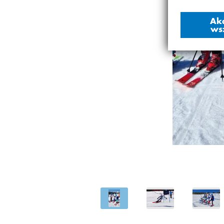
Ak
ws