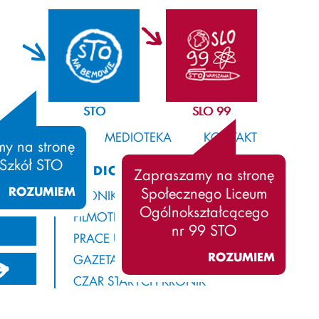
STO
SLO 99
SAMORZĄD
MEDIOTEKA
KONTAKT
y na stronę
 Szkół STO
MEDIOTEKA
Zapraszamy na stronę
ROZUMIEM
Społecznego Liceum
KRONIKA
Ogólnokształcącego
FILMOTEKA
nr 99 STO
PRACE UCZNIÓW
ROZUMIEM
GAZETA Z ROGAMI
21/2022
2020/2021
2019/2020
CZAR STARYCH KRONIK