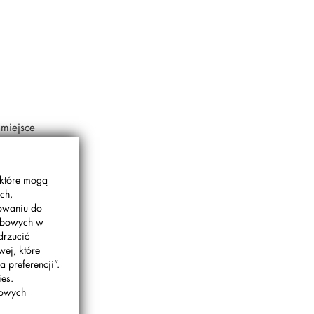
 miejsce
 które mogą
ch,
gowaniu do
sobowych w
drzucić
wej, które
 preferencji”.
es.
bowych