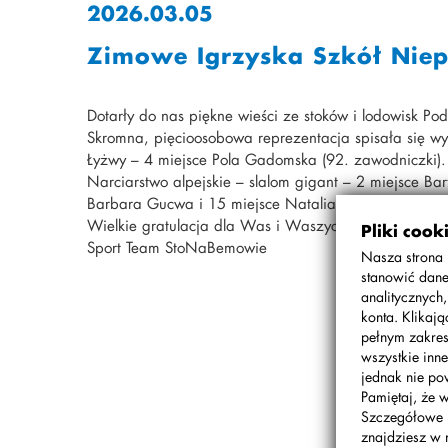
2026.03.05
Zimowe Igrzyska Szkół Nie
Dotarły do nas piękne wieści ze stoków i lodowisk Pod
Skromna, pięcioosobowa reprezentacja spisała się wy
Łyżwy – 4 miejsce Pola Gadomska (92. zawodniczki).
Narciarstwo alpejskie – slalom gigant – 2 miejsce B
Barbara Gucwa i 15 miejsce Natalia Suchacz (u dzie
Wielkie gratulacja dla Was i Waszych rodziców! Bra
Pliki cook
Sport Team StoNaBemowie
Nasza strona 
stanowić dane
analitycznych
konta. Klikaj
pełnym zakres
wszystkie inne
jednak nie po
Pamiętaj, że 
Szczegółowe 
znajdziesz w 