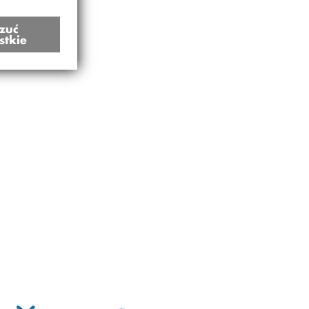
zuć
stkie