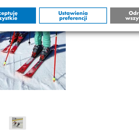
ceptuję
Ustawienia
Odr
zystkie
preferencji
wszy